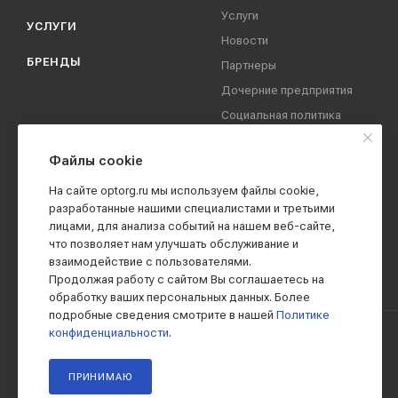
Услуги
УСЛУГИ
Новости
БРЕНДЫ
Партнеры
Дочерние предприятия
Социальная политика
компании
Охрана труда
Файлы cookie
Вакансии
На сайте optorg.ru мы используем файлы cookie,
Реквизиты
разработанные нашими специалистами и третьими
лицами, для анализа событий на нашем веб-сайте,
Контакты
что позволяет нам улучшать обслуживание и
взаимодействие с пользователями.
Продолжая работу с сайтом Вы соглашаетесь на
обработку ваших персональных данных. Более
подробные сведения смотрите в нашей
Политике
конфиденциальности
.
2019 - 2026 © АО КПК "Ставропольстройопторг"
ПРИНИМАЮ
Все права защищены