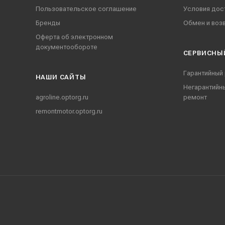
Пользовательское соглашение
Условия дос
Бренды
Обмен и воз
Оферта об электронном
документообороте
СЕРВИСНЫ
Гарантийный
НАШИ CАЙТЫ
Негарантийн
agroline.optorg.ru
ремонт
remontmotor.optorg.ru