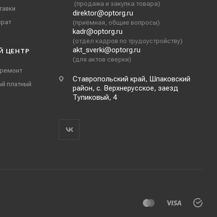
(продажа и закупка товара)
тавки
direktor@optorg.ru
врат
(приёмная, общие вопросы)
kadr@optorg.ru
(отдел кадров по трудоустройству)
akt_sverki@optorg.ru
Й ЦЕНТР
(для актов сверки)
 ремонт
Ставропольский край, Шпаковский
ый платный
район, с. Верхнерусское, заезд
Тупиковый, 4