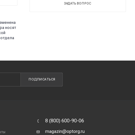
ЗАДАТЬ ВОПРОС
изменена
ра носят
кой
 отдела
ПОДПИСАТЬСЯ
8 (800) 600-90-06
magazin@optorg.ru
аты