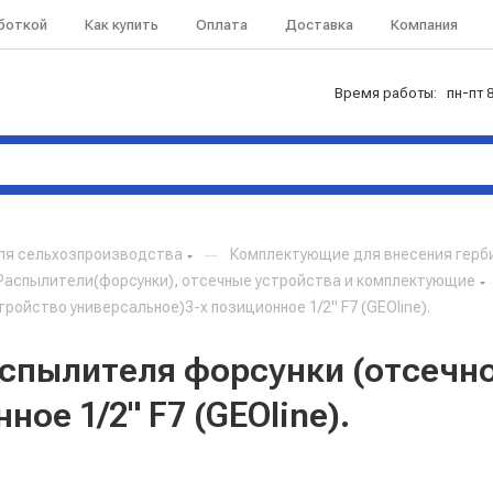
аботкой
Как купить
Оплата
Доставка
Компания
Время работы: пн-пт 8
ля сельхозпроизводства
—
Комплектующие для внесения герб
Распылители(форсунки), отсечные устройства и комплектующие
ройство универсальное)3-х позиционное 1/2" F7 (GEOline).
аспылителя форсунки (отсечн
ое 1/2" F7 (GEOline).