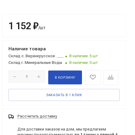
1 152 ₽
/шт
Наличие товара
Склад
с. Верхнерусское
В наличии: 5 шт
Склад
г. Минеральные Воды
В наличии: 5 шт
В КОРЗИНУ
ЗАКАЗАТЬ В 1 КЛИК
Рассчитать доставку
Для доставки заказов на дом, мы предлагаем
машины грузоподъемностью
до 1 тонны
и
длиной 4