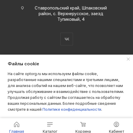
Ставропольский край, Шпаковский
район, с. Верхнерусское, заезд
Тупиковый, 4
Файлы cookie
На сайте optorg.ru мы используем файлы cookie,
разработанные нашими специалистами и третьими лицами,
для анализа событий на нашем веб-сайте, что позволяет нам
2019 - 2026 © АО КПК "Ставропольстройопторг"
улучшать обслуживание и взаимодействие с пользователями.
Все права защищены
Продолжая работу с сайтом Вы соглашаетесь на обработку
ваших персональных данных. Более подробные сведения
смотрите в нашей
Политике конфиденциальности
.
ПРИНИМАЮ
Главная
Каталог
Корзина
Кабинет