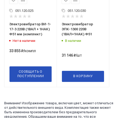
051.120.025
051.120.030
Электровибратор ВИ-1-
Электровибратор
17-3 220В (1ВАЛ + 1НАК)
ЭПК-1300 220В
Ф51 мм (комплект)
(1ВАЛ+1НАК) Ф51
Нет в наличии
В наличии
/компл
33 855
₽
/шт
31 146
₽
СООБЩИТЬ О
ПОСТУПЛЕНИИ
В КОРЗИНУ
Внимание! Изображение товара, включая цвет, может отличаться
от действительного внешнего вида. Комплектация также может
быть изменена производителем без предварительного
уведомления. Обращаем ваше внимание на то, что все