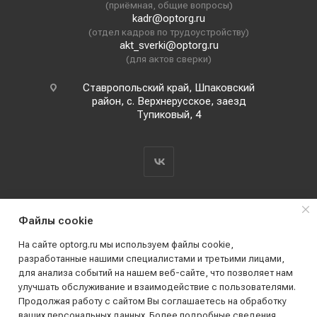
(приёмная, общие вопросы)
kadr@optorg.ru
(отдел кадров по трудоустройству)
akt_sverki@optorg.ru
(для актов сверки)
Ставропольский край, Шпаковский
район, с. Верхнерусское, заезд
Тупиковый, 4
Файлы cookie
На сайте optorg.ru мы используем файлы cookie,
разработанные нашими специалистами и третьими лицами,
для анализа событий на нашем веб-сайте, что позволяет нам
2019 - 2026 © АО КПК "Ставропольстройопторг"
улучшать обслуживание и взаимодействие с пользователями.
Все права защищены
Продолжая работу с сайтом Вы соглашаетесь на обработку
ваших персональных данных. Более подробные сведения