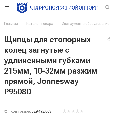
Главная
—
Каталог товара
—
Инструмент и оборудование
Щипцы для стопорных
колец загнутые с
удлиненными губками
215мм, 10-32мм разжим
прямой, Jonnesway
P9508D
Код товара:
029.492.063