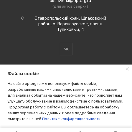
akt_sverki@optorg.ru
(для актов сверки)
Ставропольский край, Шпаковский
район, с. Верхнерусское, заезд
Тупиковый, 4
Файлы cookie
На сайте optorg.ru мы используем файлы cookie,
разработанные нашими специалистами и третьими лицами,
для анализа событий на нашем веб-сайте, что позволяет нам
2019 - 2026 © АО КПК "Ставропольстройопторг"
улучшать обслуживание и взаимодействие с пользователями.
Все права защищены
Продолжая работу с сайтом Вы соглашаетесь на обработку
ваших персональных данных. Более подробные сведения
смотрите в нашей
Политике конфиденциальности
.