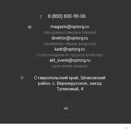
8 (800) 600-90-06
magazin@optorg.ru
(продажа и закупка товара)
direktor@optorg.ru
(приёмная, общие вопросы)
kadr@optorg.ru
(отдел кадров по трудоустройству)
akt_sverki@optorg.ru
(для актов сверки)
Ставропольский край, Шпаковский
район, с. Верхнерусское, заезд
Тупиковый, 4