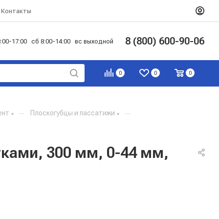
Контакты
8 (800) 600-90-06
:00-17:00 сб 8:00-14:00 вс выходной
0
0
0
ент
—
Плоскогубцы и пассатижи
—
ками, 300 мм, 0-44 мм,