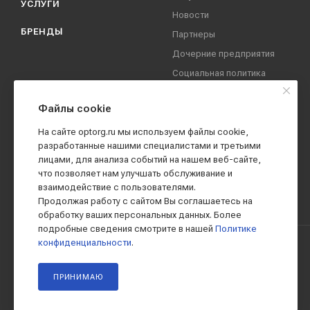
УСЛУГИ
Новости
БРЕНДЫ
Партнеры
Дочерние предприятия
Социальная политика
компании
Охрана труда
Файлы cookie
Вакансии
На сайте optorg.ru мы используем файлы cookie,
Реквизиты
разработанные нашими специалистами и третьими
лицами, для анализа событий на нашем веб-сайте,
Контакты
что позволяет нам улучшать обслуживание и
взаимодействие с пользователями.
Продолжая работу с сайтом Вы соглашаетесь на
обработку ваших персональных данных. Более
подробные сведения смотрите в нашей
Политике
конфиденциальности
.
2019 - 2026 © АО КПК "Ставропольстройопторг"
ПРИНИМАЮ
Все права защищены