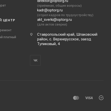
direktor@optorg.ru
врат
(приёмная, общие вопросы)
kadr@optorg.ru
(отдел кадров по трудоустройству)
akt_sverki@optorg.ru
Й ЦЕНТР
(для актов сверки)
 ремонт
Ставропольский край, Шпаковский
ый платный
район, с. Верхнерусское, заезд
Тупиковый, 4