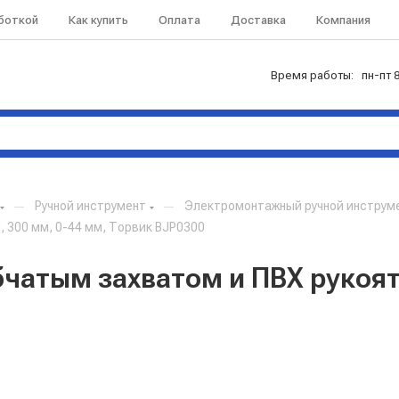
аботкой
Как купить
Оплата
Доставка
Компания
Время работы: пн-пт 8
—
Ручной инструмент
—
Электромонтажный ручной инструм
 300 мм, 0-44 мм, Торвик BJP0300
чатым захватом и ПВХ рукоят