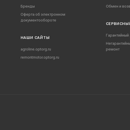
Бренды
Обмен и воз
Оферта об электронном
документообороте
СЕРВИСНЫ
Гарантийный
НАШИ CАЙТЫ
Негарантийн
agroline.optorg.ru
ремонт
remontmotor.optorg.ru