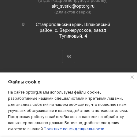
(отдел кадров по трудоустройству)
akt_sverki@optorg.ru
(для актов сверки)
Ставропольский край, Шпаковский
район, с. Верхнерусское, заезд
Тупиковый, 4
Файлы cookie
На сайте optorg.ru мы используем файлы cookie,
разработанные нашими специалистами и третьими лицами,
для анализа событий на нашем веб-сайте, что позволяет нам
2019 - 2026 © АО КПК "Ставропольстройопторг"
улучшать обслуживание и взаимодействие с пользователями.
Все права защищены
Продолжая работу с сайтом Вы соглашаетесь на обработку
ваших персональных данных. Более подробные сведения
смотрите в нашей
Политике конфиденциальности
.