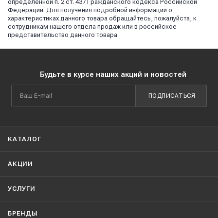
определённой п. 2 ст. 437 Гражданского кодекса Российской
Федерации. Для получения подробной информации о
характеристиках данного товара обращайтесь, пожалуйста, к
сотрудникам нашего отдела продаж или в российское
представительство данного товара.
Будьте в курсе наших акций и новостей
ПОДПИСАТЬСЯ
КАТАЛОГ
АКЦИИ
УСЛУГИ
БРЕНДЫ