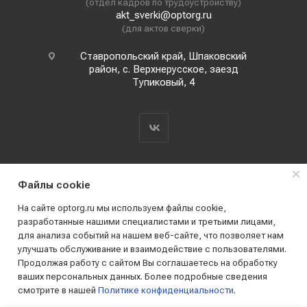
(отдел кадров по трудоустройству)
akt_sverki@optorg.ru
(для актов сверки)
Ставропольский край, Шпаковский
район, с. Верхнерусское, заезд
Тупиковый, 4
Файлы cookie
На сайте optorg.ru мы используем файлы cookie,
разработанные нашими специалистами и третьими лицами,
для анализа событий на нашем веб-сайте, что позволяет нам
2019 - 2026 © АО КПК "Ставропольстройопторг"
улучшать обслуживание и взаимодействие с пользователями.
Все права защищены
Продолжая работу с сайтом Вы соглашаетесь на обработку
ваших персональных данных. Более подробные сведения
смотрите в нашей
Политике конфиденциальности
.