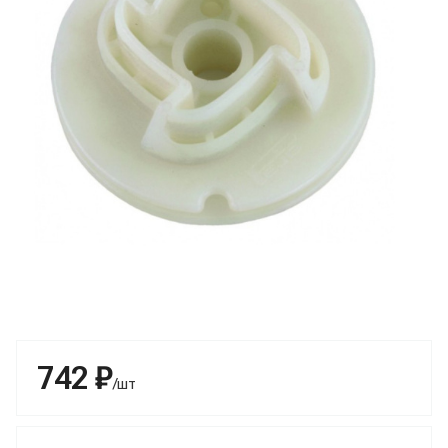
742 ₽
/шт