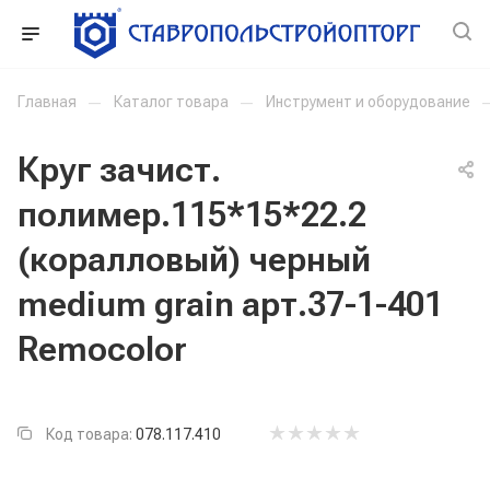
Главная
—
Каталог товара
—
Инструмент и оборудование
Круг зачист.
полимер.115*15*22.2
(коралловый) черный
medium grain арт.37-1-401
Remocolor
Код товара:
078.117.410