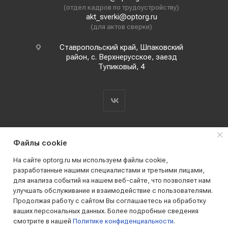
(отдел кадров по трудоустройству)
akt_sverki@optorg.ru
(для актов сверки)
Ставропольский край, Шпаковский
район, с. Верхнерусское, заезд
Тупиковый, 4
Файлы cookie
На сайте optorg.ru мы используем файлы cookie,
разработанные нашими специалистами и третьими лицами,
для анализа событий на нашем веб-сайте, что позволяет нам
2019 - 2026 © АО КПК "Ставропольстройопторг"
улучшать обслуживание и взаимодействие с пользователями.
Все права защищены
Продолжая работу с сайтом Вы соглашаетесь на обработку
ваших персональных данных. Более подробные сведения
смотрите в нашей
Политике конфиденциальности
.