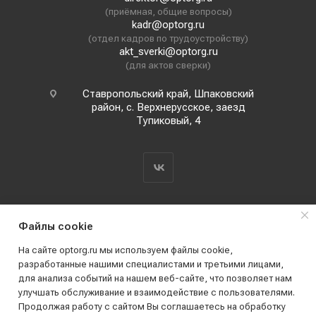
(приёмная, общие вопросы)
kadr@optorg.ru
(отдел кадров по трудоустройству)
akt_sverki@optorg.ru
(для актов сверки)
Ставропольский край, Шпаковский
район, с. Верхнерусское, заезд
Тупиковый, 4
Файлы cookie
На сайте optorg.ru мы используем файлы cookie,
разработанные нашими специалистами и третьими лицами,
для анализа событий на нашем веб-сайте, что позволяет нам
2019 - 2026 © АО КПК "Ставропольстройопторг"
улучшать обслуживание и взаимодействие с пользователями.
Все права защищены
Продолжая работу с сайтом Вы соглашаетесь на обработку