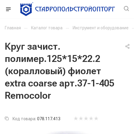
Главная
—
Каталог товара
—
Инструмент и оборудование
Круг зачист.
полимер.125*15*22.2
(коралловый) фиолет
extra coarse арт.37-1-405
Remocolor
Код товара:
078.117.413