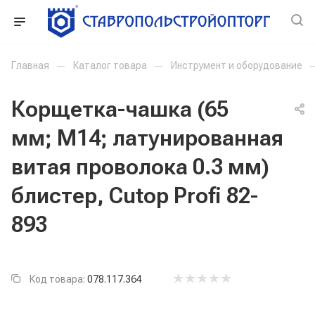
Главная
—
Каталог товара
—
Инструмент и оборудование
Корщетка-чашка (65
мм; М14; латунированная
витая проволока 0.3 мм)
блистер, Cutop Profi 82-
893
Код товара:
078.117.364