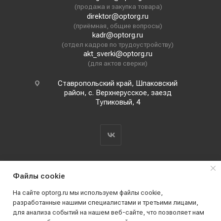
(продажа и закупка товара)
direktor@optorg.ru
(приёмная, общие вопросы)
kadr@optorg.ru
(отдел кадров по трудоустройству)
akt_sverki@optorg.ru
(для актов сверки)
Ставропольский край, Шпаковский
район, с. Верхнерусское, заезд
Тупиковый, 4
Файлы cookie
На сайте optorg.ru мы используем файлы cookie,
разработанные нашими специалистами и третьими лицами,
для анализа событий на нашем веб-сайте, что позволяет нам
2019 - 2026 © АО КПК "Ставропольстройопторг"