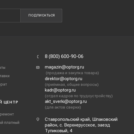
ПОДПИСАТЬСЯ
8 (800) 600-90-06
magazin@optorg.ru
аты
(продажа и закупка товара)
тавки
direktor@optorg.ru
врат
(приёмная, общие вопросы)
kadr@optorg.ru
(отдел кадров по трудоустройству)
akt_sverki@optorg.ru
Й ЦЕНТР
(для актов сверки)
 ремонт
Ставропольский край, Шпаковский
ый платный
район, с. Верхнерусское, заезд
Тупиковый, 4