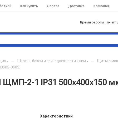
аботкой
Как купить
Оплата
Доставка
Компания
Время работы: пн-пт 8
кция
—
Шкафы, боксы и принадлежности к ним
—
Щиты с мон
Q0905-0905)
ЩМП-2-1 IP31 500х400х150 мм
Характеристики