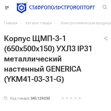
Главная
—
Каталог товара
—
Электротехническая продукц
Корпус ЩМП-3-1
(650х500х150) УХЛ3 IP31
металлический
настенный GENERICA
(YKM41-03-31-G)
Код товара:
045.129.030