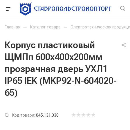
Главная
—
Каталог товара
—
Электротехническая продукц
Корпус пластиковый
ЩМПп 600х400х200мм
прозрачная дверь УХЛ1
IP65 IEK (MKP92-N-604020-
65)
Код товара:
045.131.030