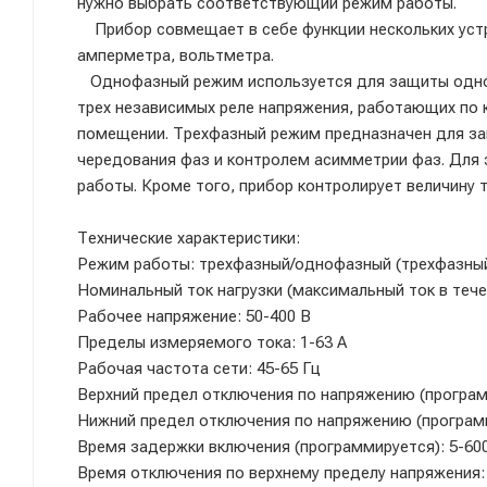
нужно выбрать соответствующий режим работы.
Прибор совмещает в себе функции нескольких устро
амперметра, вольтметра.
Однофазный режим используется для защиты одноф
трех независимых реле напряжения, работающих по 
помещении. Трехфазный режим предназначен для за
чередования фаз и контролем асимметрии фаз. Для
работы. Кроме того, прибор контролирует величину 
Технические характеристики:
Режим работы: трехфазный/однофазный (трехфазны
Номинальный ток нагрузки (максимальный ток в течени
Рабочее напряжение: 50-400 В
Пределы измеряемого тока: 1-63 А
Рабочая частота сети: 45-65 Гц
Верхний предел отключения по напряжению (программ
Нижний предел отключения по напряжению (программи
Время задержки включения (программируется): 5-600
Время отключения по верхнему пределу напряжения: 