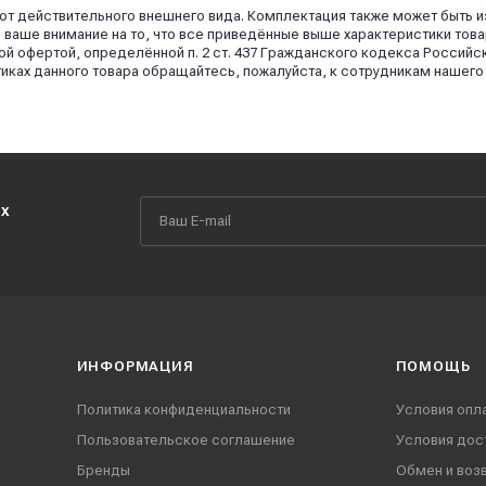
 от действительного внешнего вида. Комплектация также может быть 
аше внимание на то, что все приведённые выше характеристики това
й офертой, определённой п. 2 ст. 437 Гражданского кодекса Российс
иках данного товара обращайтесь, пожалуйста, к сотрудникам нашего
их
ИНФОРМАЦИЯ
ПОМОЩЬ
Политика конфиденциальности
Условия опл
Пользовательское соглашение
Условия дос
Бренды
Обмен и воз