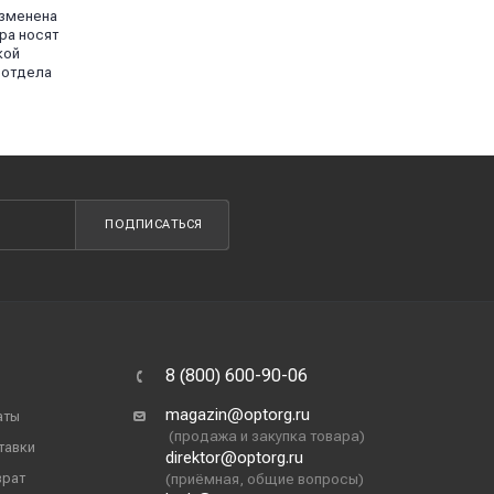
изменена
ра носят
кой
 отдела
ПОДПИСАТЬСЯ
8 (800) 600-90-06
magazin@optorg.ru
аты
(продажа и закупка товара)
тавки
direktor@optorg.ru
врат
(приёмная, общие вопросы)