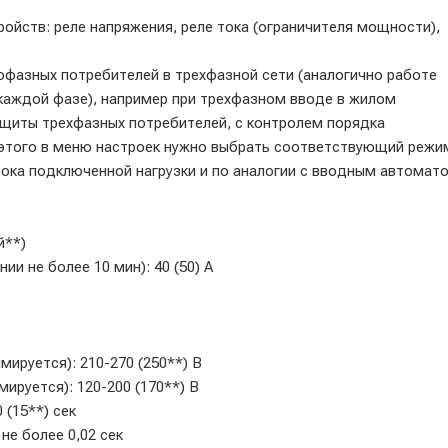
йств: реле напряжения, реле тока (ограничителя мощности),
азных потребителей в трехфазной сети (аналогично работе
каждой фазе), например при трехфазном вводе в жилом
щиты трехфазных потребителей, с контролем порядка
 этого в меню настроек нужно выбрать соответствующий режи
тока подключенной нагрузки и по аналогии с вводным автомато
й**)
и не более 10 мин): 40 (50) А
ируется): 210-270 (250**) В
руется): 120-200 (170**) В
 (15**) сек
не более 0,02 сек