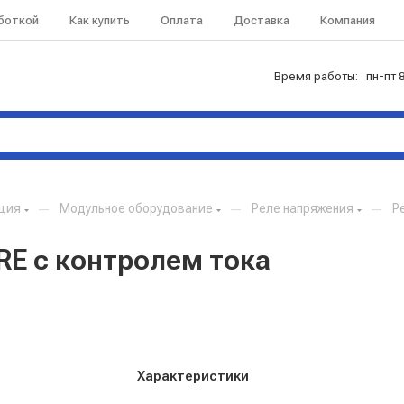
аботкой
Как купить
Оплата
Доставка
Компания
Время работы: пн-пт 8
кция
—
Модульное оборудование
—
Реле напряжения
—
Р
RE с контролем тока
Характеристики