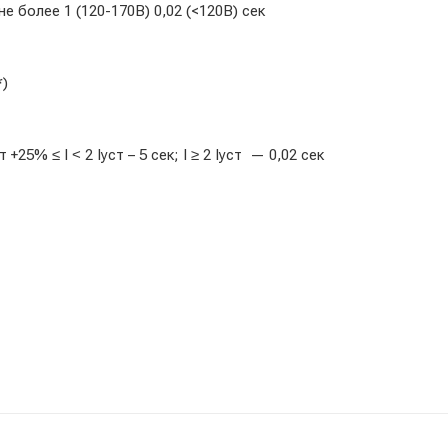
 более 1 (120-170В) 0,02 (<120В) сек
*)
+25% ≤ I ˂ 2 Iуст – 5 сек; I ≥ 2 Iуст — 0,02 сек