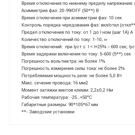
Время отключения по нижнему пределу напряжения: не
Асимметрия фаз: 20-99/OFF (50**) В
Время отключения при асимметрии фаз: 10 сек
Контроль порядка чередования фаз: вкл/откл (откл*
Предел отключения по току: от 1 до I ном (шаг 1А) А
Количество отключений по току: 1-10, ∞
Время отключений: при Iуст ≤ I ˂ I+25% – 600 сек; Iуст 
Время задержки включения по току: 5-600 (5**) сек
Погрешность вольтметра: не более 1%
Погрешность измерения силы тока: не более 2%
Потребляемая мощность реле: не более 5,0 Вт
Макс. сечение провода: 16 мм2
Момент затяжки винтов клемм: 2,2±0,2 Нм
Рабочая температура: -25…+50°С
Габаритные размеры: 90*105*67 мм
**- Заводские установки