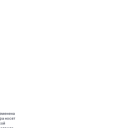
изменена
ра носят
кой