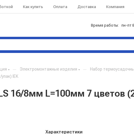
аботкой
Как купить
Оплата
Доставка
Компания
Время работы: пн-пт 8
кция
—
Электромонтажные изделия
—
Набор термоусадочны
упак) IEK
S 16/8мм L=100мм 7 цветов (2
Характеристики