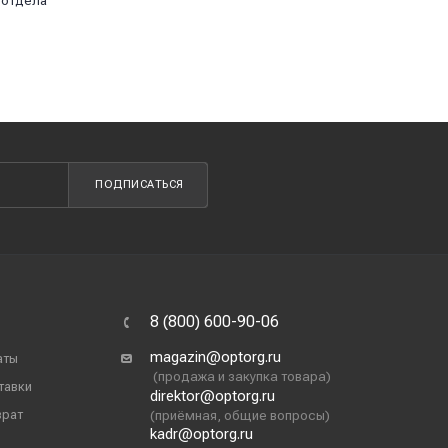
 отдела
ПОДПИСАТЬСЯ
8 (800) 600-90-06
magazin@optorg.ru
аты
(продажа и закупка товара)
тавки
direktor@optorg.ru
врат
(приёмная, общие вопросы)
kadr@optorg.ru