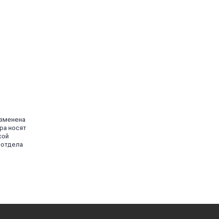
изменена
ра носят
кой
 отдела