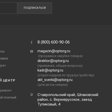
ПОДПИСАТЬСЯ
8 (800) 600-90-06
magazin@optorg.ru
аты
(продажа и закупка товара)
тавки
direktor@optorg.ru
врат
(приёмная, общие вопросы)
kadr@optorg.ru
(отдел кадров по трудоустройству)
akt_sverki@optorg.ru
Й ЦЕНТР
(для актов сверки)
 ремонт
Ставропольский край, Шпаковский
ый платный
район, с. Верхнерусское, заезд
Тупиковый, 4