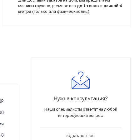
Для доставки заказов на дом, мы предлагаем
машины грузоподъемностью
до 1 тонны
и
длиной 4
метра
(только для физических лиц)
Нужна консультация?
UP
Наши специалисты ответят на любой
00
интересующий вопрос
ия
8
ЗАДАТЬ ВОПРОС