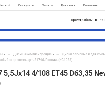
аботкой
Как купить
Оплата
Доставка
Компания
Время работы: пн-пт 8
ны
—
Диски и комплектующие
—
Диски легковые и для ком
ck, без крепежа, арт. 81746, Россия, (КС1088)
 5,5Jx14 4/108 ET45 D63,35 Ne
)