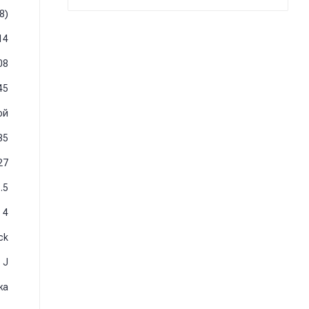
8)
14
08
45
ой
35
27
.5
4
ck
J
жа