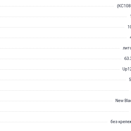
(КС108
1
лит
63.
Up1
5
New Bla
без крепе