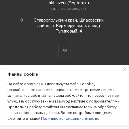
akt_sverki@optorg.ru
(для актов сверки)
Ставропольский край, Шпаковский
район, с. Верхнерусское, заезд
Тупиковый, 4
Файлы cookie
o
На сайте optorg.ru мы используем файлы cookie,
н
разработанные нашими специалистами и третьими лицами,
для анализа событий на нашем веб-сайте, что позволяет нам
2019 - 2026 © АО КПК "Ставропольстройопторг"
улучшать обслуживание и взаимодействие с пользователями.
Все права защищены
Продолжая работу с сайтом Вы соглашаетесь на обработку
ваших персональных данных. Более подробные сведения
смотрите в нашей
Политике конфиденциальности
.